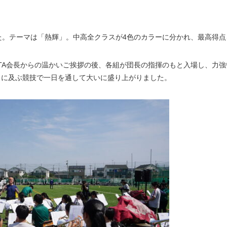
した。テーマは「熱輝」。中高全クラスが4色のカラーに分かれ、最高得
TA会長からの温かいご挨拶の後、各組が団長の指揮のもと入場し、力
目に及ぶ競技で一日を通して大いに盛り上がりました。