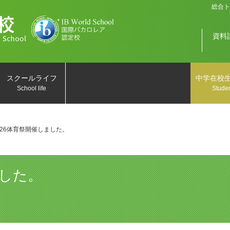
総合ト
資料
スクールライフ
中学在校
School life
Studen
026体育祭開催しました。
ました。