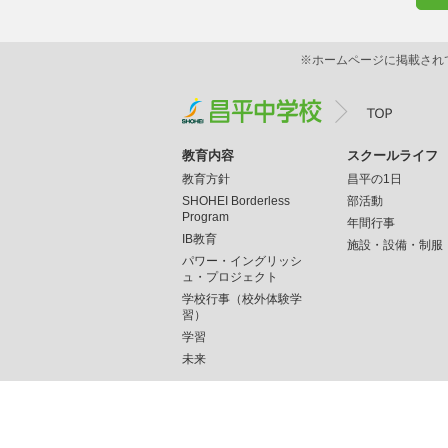
※ホームページに掲載され
教育内容
スクールライフ
教育方針
昌平の1日
SHOHEI Borderless
部活動
Program
年間行事
IB教育
施設・設備・制服
パワー・イングリッシ
ュ・プロジェクト
学校行事（校外体験学
習）
学習
未来